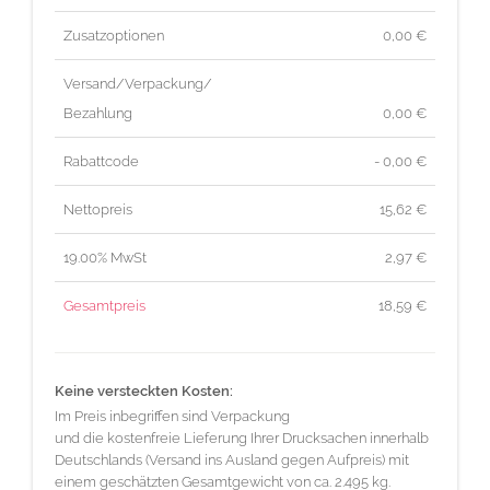
Zusatzoptionen
0,00 €
Versand/Verpackung/
Bezahlung
0,00 €
Rabattcode
- 0,00 €
Nettopreis
15,62
€
19.00% MwSt
2,97
€
Gesamtpreis
18,59
€
Keine versteckten Kosten:
Im Preis inbegriffen sind Verpackung
und die kostenfreie Lieferung Ihrer Drucksachen innerhalb
Deutschlands (Versand ins Ausland gegen Aufpreis) mit
einem geschätzten Gesamtgewicht von ca. 2.495 kg.