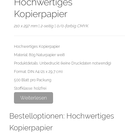
Hochwertiges
Kopierpapier
210 x 297 mm | 2-seitig | 0/0-farbig CMYK
Hochwertiges Kopierpapier
Material: 80g Naturpapier weiß
Produktdetails: Unbedruckt (keine Druckdaten notwendig)
Format: DIN A4 (21 x 29,7 cm)
500 Blatt pro Packung
Stoffklasse: holzfrei
Oberfläche: matt
Weiterlesen
Bestelloptionen: Hochwertiges
Kopierpapier