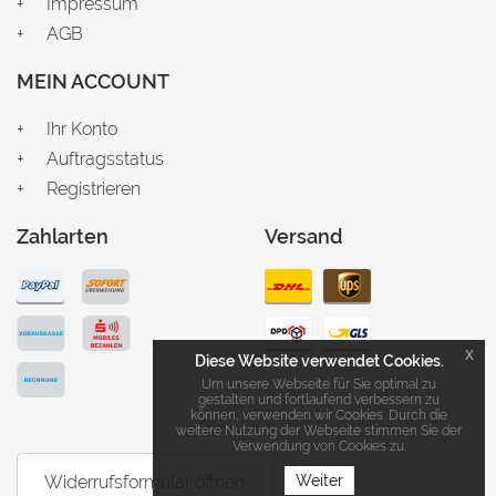
Impressum
AGB
MEIN ACCOUNT
Ihr Konto
Auftragsstatus
Registrieren
Zahlarten
Versand
x
Diese Website verwendet Cookies.
Um unsere Webseite für Sie optimal zu
gestalten und fortlaufend verbessern zu
können, verwenden wir Cookies. Durch die
weitere Nutzung der Webseite stimmen Sie der
Verwendung von Cookies zu.
Weiter
Widerrufsformular öffnen