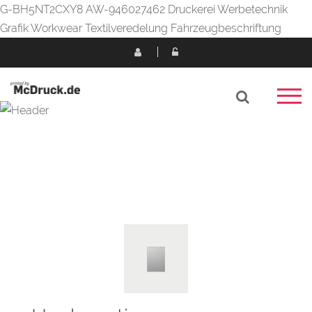
G-BH5NT2CXY8 AW-946027462 Druckerei Werbetechnik
Grafik Workwear Textilveredelung Fahrzeugbeschriftung