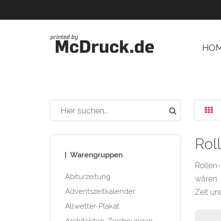
G-BH5NT2CXY8 AW-946027462 Druckerei Werbetechnik Grafik
HO
Rol
Warengruppen
Rollen-
Abiturzeitung
wären. 
Adventszeitkalender
Zeit un
Allwetter-Plakat
Architekten-Zeichnungen