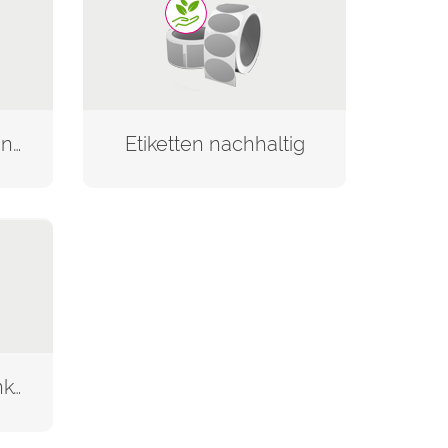
Etiketten für maschinelle Anwendung
Etiketten nachhaltig
Rollenetiketten blanko