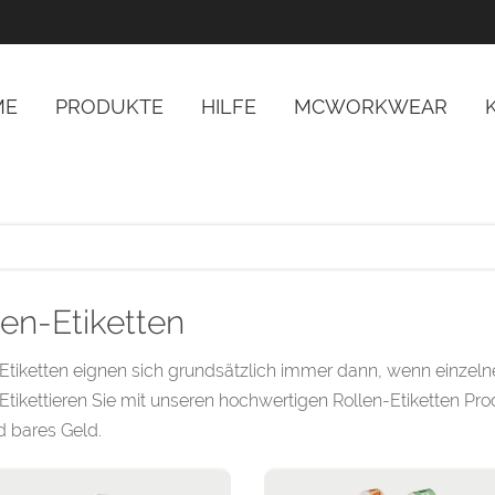
 Workwear Textilveredelung Fahrzeugbeschriftung
ME
PRODUKTE
HILFE
MCWORKWEAR
len-Etiketten
Etiketten eignen sich grundsätzlich immer dann, wenn einzel
Etikettieren Sie mit unseren hochwertigen Rollen-Etiketten P
d bares Geld.